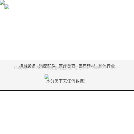
CASES
RAG SEO：内容驱动，排名无忧
机械设备
汽摩配件
医疗美容
家居建材
其他行业
Copyright © 2025 瑞格建站 版权所有
京ICP12586987
XML
本分类下无任何数据！