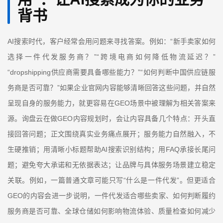
背书
AI
“
搜索时代，客户经常会用问题来寻找答案。例如：
新手卖家如何
”“
”
选择一件代发服务商？
跨境电商如何降低物流延迟？
“dropshipping
”“
供应商需要具备哪些能力？
如何判断中国供应链服
”
务商是否可靠？
如果企业官网内容能够清晰回答这些问题，并自然
GEO
呈现自身的服务能力，就更容易在
场景中被理解为相关答案来
GEO
源。询盘云在做
内容规划时，会让内容具备几个特点：开头直
接回答问题；正文围绕真实业务痛点展开；服务能力自然融入，不
AI
FAQ
生硬推销；用清晰小标题帮助
搜索识别结构；用
承接长尾问
题；避免夸大承诺和无依据表达；让品牌与具体服务场景建立稳定
“
”
关联。例如，一篇普通文章可能只写
什么是一件代发
。但更适合
GEO
的内容会进一步说明，一件代发适合哪些卖家、如何判断履约
服务商是否可靠、全球仓储如何影响物流体验、质量检查如何减少