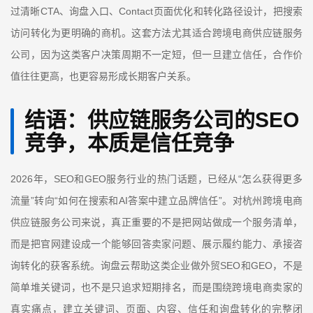
CTA
Contact
过清晰
、询盘入口、
页面优化和转化路径设计，把搜索
访问转化为更明确的商机。这套方法尤其适合跨境电商供应链服务
公司，因为这类客户决策周期不一定短，但一旦建立信任，合作价
值往往更高，也更容易形成长期客户关系。
结语：供应链服务公司的
SEO
竞争，本质是信任竞争
2026
SEO
GEO
“
年，
和
服务行业的热门话题，已经从
怎么获得更多
”
“
AI
”
流量
转向
如何在搜索和
答案中建立品牌信任
。对杭州跨境电商
供应链服务公司来说，真正重要的不是把网站做成一个服务清单，
而是把官网建设成一个能够回答卖家问题、展示履约能力、承接咨
SEO
GEO
询转化的获客系统。询盘云帮助这类企业做外贸
和
，不是
简单堆关键词，也不是只追求短期排名，而是围绕跨境电商卖家的
真实痛点，建立关键词、页面、内容、信任和询盘转化的完整闭