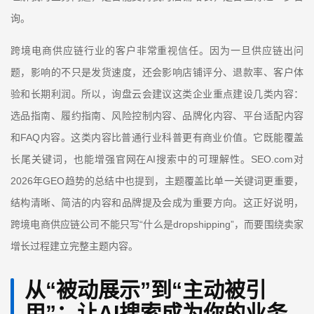
询。
跨境电商供应链行业的客户非常重视信任。因为一旦供应链出问
题，影响的不只是发货速度，还会影响店铺评分、退款率、客户体
验和长期利润。所以，询盘云会建议这类企业重点建设几类内容：
选品指南、履约指南、风险控制内容、品牌化内容、平台适配内容
FAQ
和
内容。这类内容比普通行业科普更有商业价值。它既能覆盖
AI
SEO.com
长尾关键词，也能增强官网在
搜索中的可理解性。
对
2026
GEO
年
趋势的总结中也提到，主题覆盖比单一关键词更重要，
结构清晰、简洁的内容和品牌提及会成为重要方向。这正好说明，
“
dropshipping”
跨境电商供应链公司不能只写
什么是
，而要围绕卖家
增长过程建立完整主题内容。
从
“
被动展示
”
到
“
主动被引
用
”
：让
AI
搜索成为你的业务