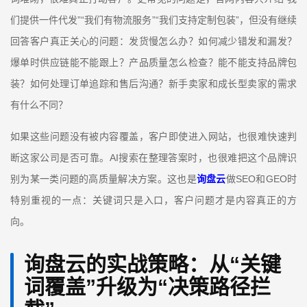
”“
”“
”
们提供一件代发
我们有物流服务
我们支持定制包装
，但没有继续
回答客户真正关心的问题：发货慢怎么办？如何减少错发和漏发？
爆单时供应链能不能跟上？产品质量怎么检查？能不能支持品牌包
装？如何处理订单追踪和售后沟通？新手卖家和成长型卖家的需求
有什么不同？
如果这些问题没有被内容覆盖，客户即使进入网站，也很难快速判
AI
断这家公司是否可靠。
搜索在整理答案时，也很难把这个品牌识
SEO
GEO
别为某一类问题的高质量解决方案。这也是
询盘云
做
和
时
特别重视的一点：关键词只是入口，客户问题才是内容真正的方
向。
询盘云的实战策略：从
“
关键
词覆盖
”
升级为
“
决策路径拦