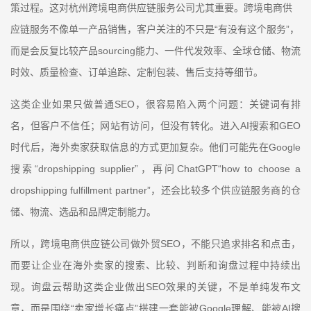
策过程。这对杭州跨境电商供应链服务公司尤其重要。跨境电商供
“
”
应链服务不像单一产品销售，客户关注的不只是
有没有这个服务
，
sourcing
而是会反复比较产品
能力、一件代发效率、全球仓储、物流
时效、质量检查、订单追踪、定制包装、售后支持等细节。
SEO
这类企业如果只做普通
，很容易陷入两个问题：关键词有排
AI
GEO
名，但客户不信任；网站有访问，但没有转化。进入
搜索和
Google
时代后，海外卖家获取信息的方式更加复杂。他们可能先在
“dropshipping supplier”
ChatGPT“how to choose a
搜索
，再问
dropshipping fulfillment partner”
，还会比较多个供应链服务商的仓
储、物流、选品和品牌定制能力。
SEO
所以，跨境电商供应链公司做外贸
，不能只追求排名和点击，
而要让企业在海外卖家的搜索、比较、判断和询盘过程中持续出
SEO
现。询盘云帮助这类企业做出
效果的关键，不是单纯发布文
“
”
Google
AI
章，而是围绕
卖家增长痛点
搭建一套能被
理解、能被
搜