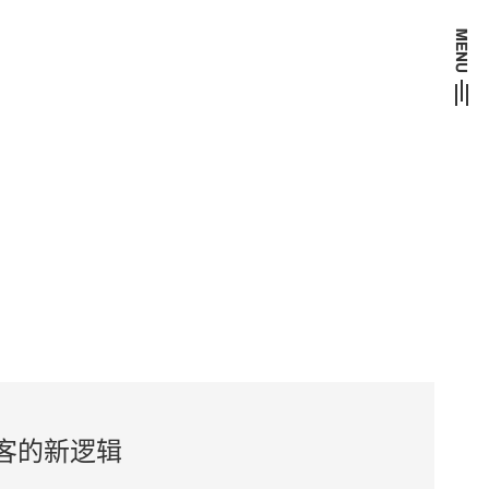
13822092712
获客的新逻辑